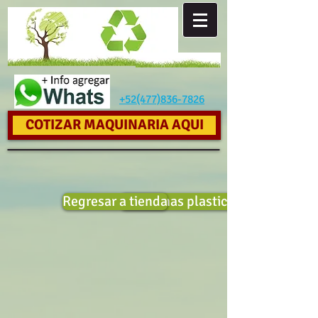
+52(477)836-7826
COTIZAR MAQUINARIA AQUI
Regresar a tienda
Tengo mas plastico que ofrecer