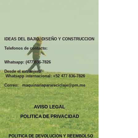
IDEAS DEL BAJIO, DISEÑO Y CONSTRUCCION
Telefonos de contacto:
Whatsapp:
(477)836-7826
Desde el extranjero
Whatsapp internacional:
+52 477 836-7826
Correo:
maquinariaparareciclaje@pm.me
AVISO LEGAL
POLITICA DE PRIVACIDAD
POLITICA DE DEVOLUCION Y REEMBOLSO