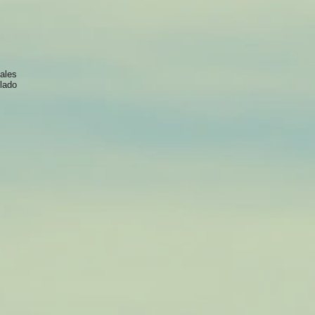
nales
 lado