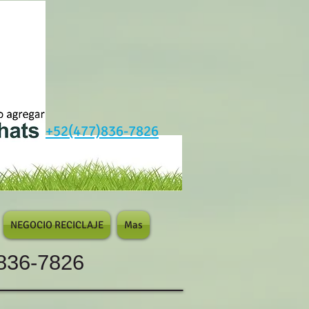
+52(477)836-7826
NEGOCIO RECICLAJE
Mas
836-7826