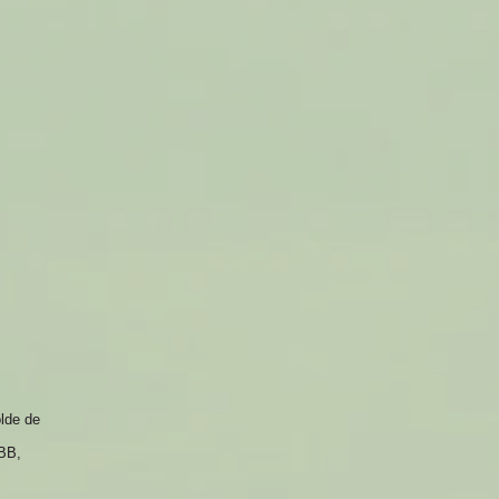
olde de
ABB,