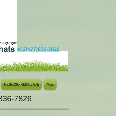
+52(477)836-7826
NEGOCIO RECICLAJE
Mas
836-7826