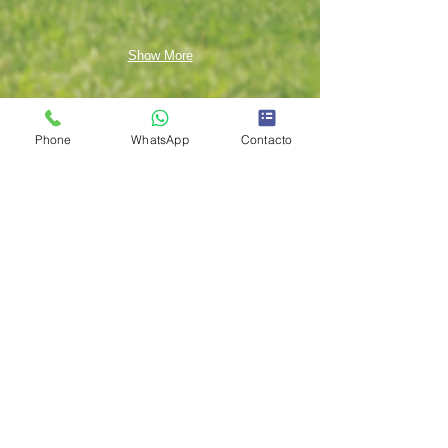
Show More
Phone
WhatsApp
Contacto
IDEAS DEL BAJIO, DISEÑO Y CONSTRUCCION
Telefonos de contacto:
Whatsapp:
(477)836-7826
Desde el extranjero
Whatsapp internacional:
+52 477 836-7826
Correo:
maquinariaparareciclaje@pm.me
AVISO LEGAL
POLITICA DE PRIVACIDAD