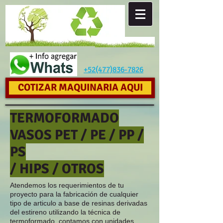
+52(477)836-7826
COTIZAR MAQUINARIA AQUI
TERMOFORMADO
VASOS PET / PE / PP /
PS
/ HIPS / OTROS
Atendemos los requerimientos de tu
proyecto para la fabricación de cualquier
tipo de articulo a base de resinas derivadas
del estireno utilizando la técnica de
termoformado, contamos con unidades