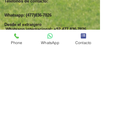
Telefonos de contacto:
Whatsapp:
(477)836-7826
Desde el extranjero
Whatsapp internacional:
+52 477 836-7826
Correo:
maquinariaparareciclaje@pm.me
Phone
WhatsApp
Contacto
AVISO LEGAL
POLITICA DE PRIVACIDAD
POLITICA DE DEVOLUCION Y REEMBOLSO
© 2017 - Venta online. All Rights Reserved.