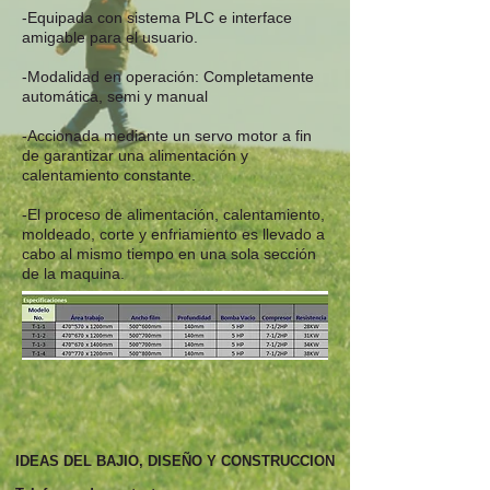
-Equipada con sistema PLC e interface
amigable para el usuario.
-Modalidad en operación: Completamente
automática, semi y manual
-Accionada mediante un servo motor a fin
de garantizar una alimentación y
calentamiento constante.
-El proceso de alimentación, calentamiento,
moldeado, corte y enfriamiento es llevado a
cabo al mismo tiempo en una sola sección
de la maquina.
IDEAS DEL BAJIO, DISEÑO Y CONSTRUCCION