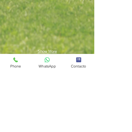
Show More
Phone
WhatsApp
Contacto
IDEAS DEL BAJIO, DISEÑO Y CONSTRUCCION
Telefonos de contacto:
Whatsapp:
(477)836-7826
Desde el extranjero
Whatsapp internacional:
+52 477 836-7826
Correo:
maquinariaparareciclaje@pm.me